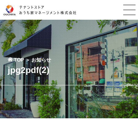
TOP
＞
お知らせ
jpg2pdf(2)